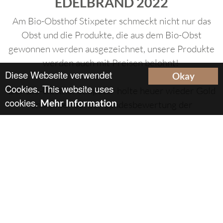
EDELBRAND 2022
Am Bio-Obsthof Stixpeter schmeckt nicht nur das
Obst und die Produkte, die aus dem Bio-Obst
gewonnen werden ausgezeichnet, unsere Produkte
werden auch mit Preisen belohnt!
Diese Webseite verwendet
Okay
Cookies. This website uses
Der Bio-Obsthof Stixpeter holte heuer wieder Gold
cookies.
Mehr Information
und Silber bei der Landesbewertung der
Landwirtschaftskammer Steiermark mit folgenden
Produkten:
Pfirsichnektar - GOLD
Apfelsaft Bio - GOLD
Apfelsaft naturtrüb Bio -
Ausgezeichnet