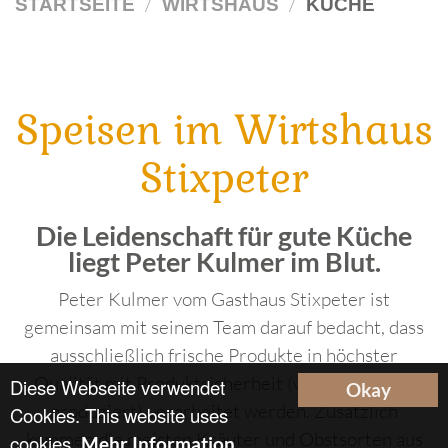
STARTSEITE
WIRTSHAUS
KÜCHE
Speisen im Wirtshaus
Stixpeter
Die Leidenschaft für gute Küche
liegt Peter Kulmer im Blut.
Peter Kulmer vom Gasthaus Stixpeter ist
gemeinsam mit seinem Team darauf bedacht, dass
ausschließlich frische Produkte in höchster
Qualität mit Produktsicherheit (wie wird etwas
Diese Webseite verwendet
Okay
produziert) verarbeitet werden. Zusätzlich
Cookies. This website uses
kommen die meisten Kräuter und Obstsorten aus
cookies.
Mehr Information